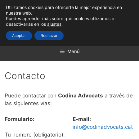
Saltar
Utilizamos cookies para ofrecerte la mejor experiencia en
al
nuestra web.
contenido
Puedes aprender más sobre qué cookies utilizamos o
desactivarlas en los
ajustes
.
Aceptar
Rechazar
Menú
Contacto
Puede contactar con
Codina Advocats
a través de
las siguientes vías:
Formulario:
E-mail:
info@codinadvocats.cat
Tu nombre (obligatorio):